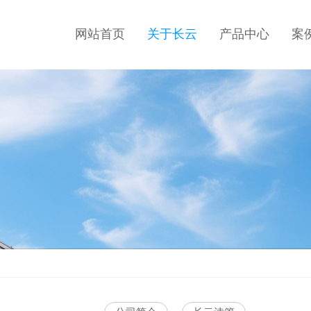
网站首页
关于长云
产品中心
案