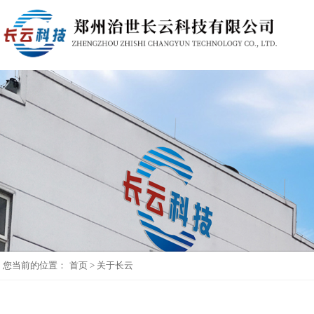
您当前的位置：
首页
>
关于长云