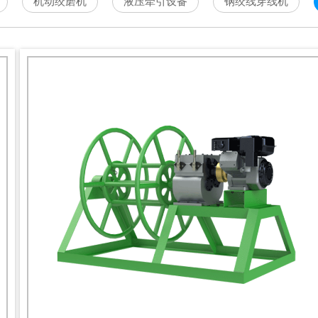
机动绞磨机
液压牵引设备
钢绞线穿线机