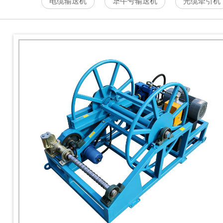
电缆输送机
犟牛号输送机
光缆牵引机