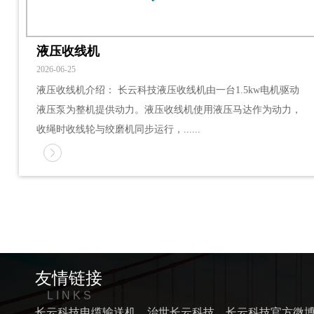
液压收线机
2026-06-25
液压收线机介绍： 长云科技液压收线机由一台1.5kw电机驱动
液压泵为整机提供动力。液压收线机使用液压马达作为动力，
收绳时收线轮与绞磨机同步运行，......
友情链接
L I N K S
长云科技电缆输送机
治世长云科技
长云科技官方微