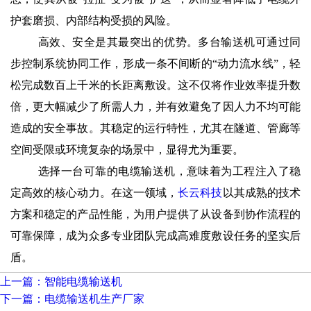
护套磨损、内部结构受损的风险。
高效、安全是其最突出的优势。多台输送机可通过同
步控制系统协同工作，形成一条不间断的“动力流水线”，轻
松完成数百上千米的长距离敷设。这不仅将作业效率提升数
倍，更大幅减少了所需人力，并有效避免了因人力不均可能
造成的安全事故。其稳定的运行特性，尤其在隧道、管廊等
空间受限或环境复杂的场景中，显得尤为重要。
选择一台可靠的电缆输送机，意味着为工程注入了稳
定高效的核心动力。在这一领域，
长云科技
以其成熟的技术
方案和稳定的产品性能，为用户提供了从设备到协作流程的
可靠保障，成为众多专业团队完成高难度敷设任务的坚实后
盾。
上一篇：智能电缆输送机
下一篇：电缆输送机生产厂家