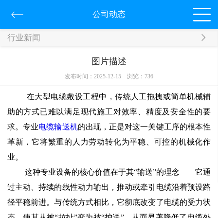
公司动态
行业新闻
图片描述
发布时间：2025-12-15
浏览：
736
在大型电缆敷设工程中，传统人工拖拽或简单机械辅
助的方式已难以满足现代施工对效率、精度及安全性的要
求。专业
电缆输送机
的出现，正是对这一关键工序的根本性
革新，它将繁重的人力劳动转化为平稳、可控的机械化作
业。
这种专业设备的核心价值在于其“输送”的理念——它通
过主动、持续的线性动力输出，推动或牵引电缆沿着预设路
径平稳前进。与传统方式相比，它彻底改变了电缆的受力状
态，使其从被“拉扯”变为被“护送”，从而显著降低了电缆外