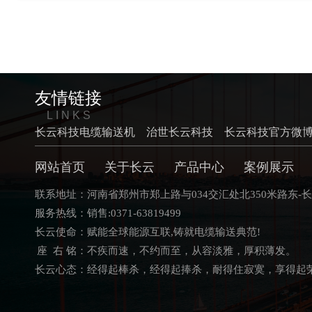
友情链接
L I N K S
长云科技电缆输送机
治世长云科技
长云科技官方微
网站首页
关于长云
产品中心
案例展示
联系地址：
河南省郑州市郑上路与034交汇处北350米路东-
服务热线：
销售:0371-63819499
长云使命：
赋能全球能源互联,铸就电缆输送典范!
座 右 铭：
不疾而速，不约而至，从容淡雅，厚积薄发。
长云心态：
经得起棒杀，经得起捧杀，耐得住寂寞，享得起