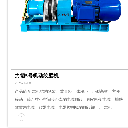
力箭5号机动绞磨机
2025-07-08
产品简介 本机结构紧凑、重量轻，体积小，小型高效，方便
移动，适合狭小空间长距离的电缆铺设，例如桥架电缆，地铁
隧道内电缆，仪器电缆，电器控制线的铺设施工。 本机......