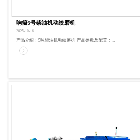
响箭5号柴油机动绞磨机
2025-10-16
产品介绍：5吨柴油机动绞磨机 产品参数及配置：...