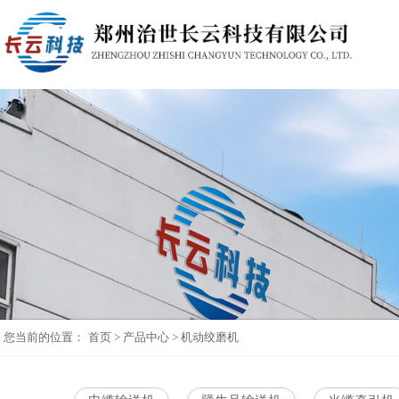
您当前的位置：
首页
>
产品中心
>
机动绞磨机