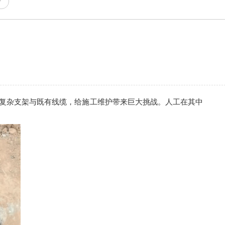
告
复杂支架与既有线缆，给施工维护带来巨大挑战。人工在其中