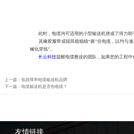
此时，电缆沟可适用的小型输送机便成了得力助手
其橡胶履带或辊筒能稳稳“握”住电缆，以均匀速
械化穿线”。
长云科技
提醒电缆敷设的团队，如果您的工程中
上一篇：低故障率电缆输送机品牌
下一篇：电缆输送机是否伤电缆？
友情链接