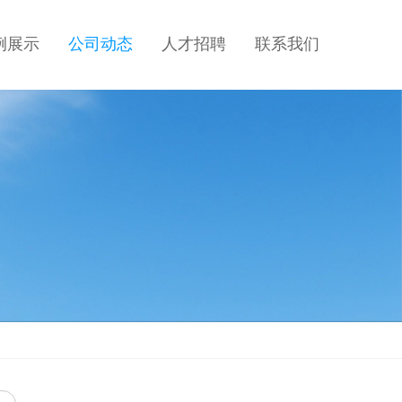
例展示
公司动态
人才招聘
联系我们