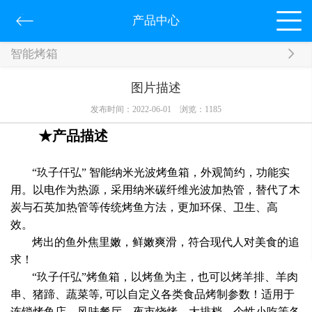
产品中心
智能烤箱
图片描述
发布时间：2022-06-01
浏览：
1185
★产品描述
“玖子仟弘” 智能纳米光波烤鱼箱，外观简约，功能实
用。以电作为热源，采用纳米碳纤维光波加热管，替代了木
炭与石英加热管等传统烤鱼方法，更加环保、卫生、高
效。
烤出的鱼外焦里嫩，鲜嫩爽滑，符合现代人对美食的追
求！
“玖子仟弘”烤鱼箱，以烤鱼为主，也可以烤羊排、羊肉
串、猪蹄、蔬菜等, 可以自定义各类食品烤制参数！适用于
连锁烤鱼店、风味餐厅，夜市烧烤、大排档、个性小吃等各